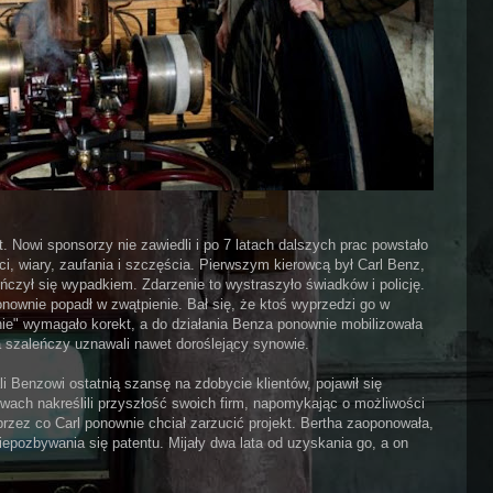
t. Nowi sponsorzy nie zawiedli i po 7 latach dalszych prac powstało
 wiary, zaufania i szczęścia. Pierwszym kierowcą był Carl Benz,
ńczył się wypadkiem. Zdarzenie to wystraszyło świadków i policję.
onownie popadł w zwątpienie. Bał się, że ktoś wyprzedzi go w
ie" wymagało korekt, a do działania Benza ponownie mobilizowała
 szaleńczy uznawali nawet doroślejący synowie.
i Benzowi ostatnią szansę na zdobycie klientów, pojawił się
wach nakreślili przyszłość swoich firm, napomykając o możliwości
 przez co Carl ponownie chciał zarzucić projekt. Bertha zaoponowała,
epozbywania się patentu. Mijały dwa lata od uzyskania go, a on