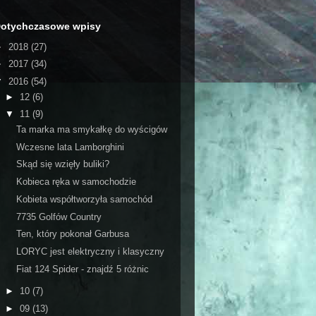
otychczasowe wpisy
►
2018
(27)
►
2017
(34)
▼
2016
(54)
►
12
(6)
▼
11
(9)
Ta marka ma smykałkę do wyścigów
Wczesne lata Lamborghini
Skąd się wzięły buliki?
Kobieca ręka w samochodzie
Kobieta współtworzyła samochód
7735 Golfów Country
Ten, który pokonał Garbusa
LORYC jest elektryczny i klasyczny
Fiat 124 Spider - znajdź 5 różnic
►
10
(7)
►
09
(13)