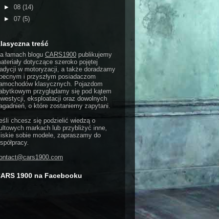
►
08
(14)
►
07
(5)
lasyczna treść
a łamach blogu
CARS1900
publikujemy
ateriały dotyczące szeroko pojętej
radycji w motoryzacji, a także doradzamy
becnym i przyszłym posiadaczom
amochodów klasycznych. Pojazdom
abytkowym przyglądamy się pod kątem
nwestycji, eksploatacji oraz dowolnych
agadnień, o które zostaniemy zapytani.
eśli chcesz się podzielić wiedzą o
ultowych markach lub przybliżyć inne,
liskie sobie modele, zapraszamy do
spółpracy.
ontact@cars1900.com
ARS 1900 na Facebooku