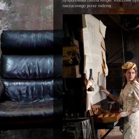
dysponowała Bertha Ringer. Kluczowe był
narzuconego przez rodzinę.