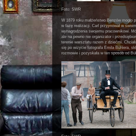
Foto: SWR
W 1879 roku małżeństwo Benzów mogło posz
w fazę realizacji. Carl przyjmował w swoim
wynagrodzenia swojemu pracownikowi. Mów
ale na pewno nie organizator i przedsiębio
terenie warsztatu razem z dziećmi. Chciał
się po wizycie fotografa Emila Bühlera, s
rozmowie i pozyskała w ten sposób od Büh