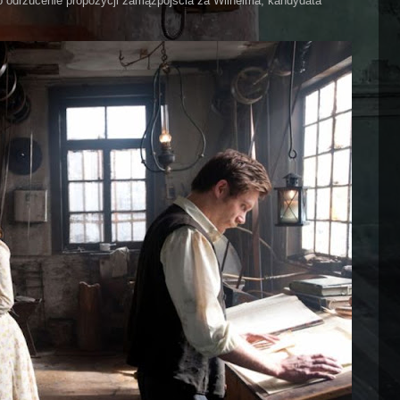
o odrzucenie propozycji zamążpójścia za Wilhelma, kandydata