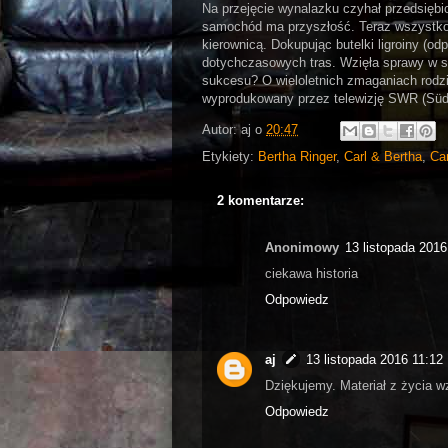
Na przejęcie wynalazku czyhał przedsiębi
samochód ma przyszłość. Teraz wszystko z
kierownicą. Dokupując butelki ligroiny (o
dotychczasowych tras. Wzięła sprawy w sw
sukcesu? O wieloletnich zmaganiach rodzi
wyprodukowany przez telewizję SWR (Südw
Autor:
aj
o
20:47
Etykiety:
Bertha Ringer
,
Carl & Bertha
,
Ca
2 komentarze:
Anonimowy
13 listopada 2016
ciekawa historia
Odpowiedz
aj
13 listopada 2016 11:12
Dziękujemy. Materiał z życia w
Odpowiedz