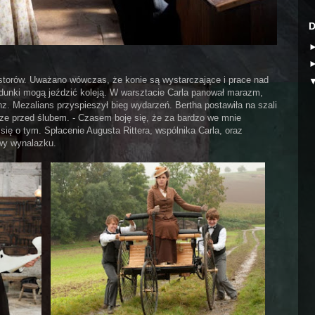
D
storów. Uważano wówczas, że konie są wystarczające i prace nad
dunki mogą jeździć koleją. W warsztacie Carla panował marazm,
nz. Mezalians przyspieszył bieg wydarzeń. Bertha postawiła na szali
zcze przed ślubem. - Czasem boję się, że za bardzo we mnie
się o tym. Spłacenie Augusta Rittera, wspólnika Carla, oraz
owy wynalazku.