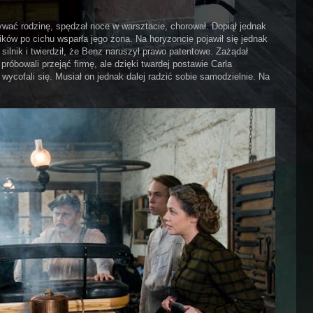
dbywać rodzinę, spędzał noce w warsztacie, chorował. Dopiął jednak
ków po cichu wsparła jego żona. Na horyzoncie pojawił się jednak
silnik i twierdził, że Benz naruszył prawo patentowe. Zażądał
óbowali przejąć firmę, ale dzięki twardej postawie Carla
ycofali się. Musiał on jednak dalej radzić sobie samodzielnie. Na