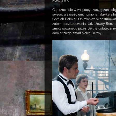
Foto: SWR
Carl rzucił się w wir pracy, zaczął zanie
swego, a świeżo uruchomioną fabrykę silni
Gottlieb Daimler. On również skonstruował 
zatem odszkodowania. Udziałowcy Benza pr
zmotywowanego przez Berthę ostatecznie w
domiar złego zmarł ojciec Berthy.