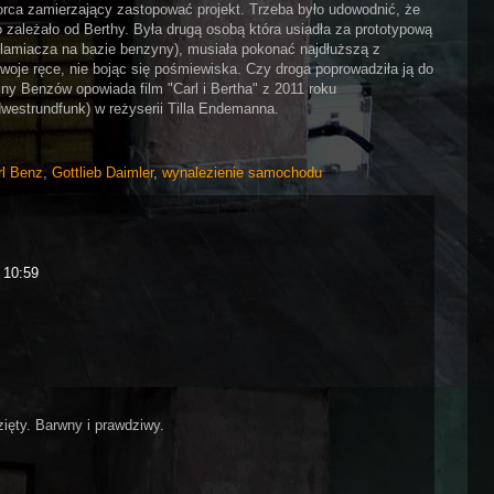
orca zamierzający zastopować projekt. Trzeba było udowodnić, że
ależało od Berthy. Była drugą osobą która usiadła za prototypową
dplamiacza na bazie benzyny), musiała pokonać najdłuższą z
oje ręce, nie bojąc się pośmiewiska. Czy droga poprowadziła ją do
ny Benzów opowiada film "Carl i Bertha" z 2011 roku
estrundfunk) w reżyserii Tilla Endemanna.
rl Benz
,
Gottlieb Daimler
,
wynalezienie samochodu
 10:59
zięty. Barwny i prawdziwy.