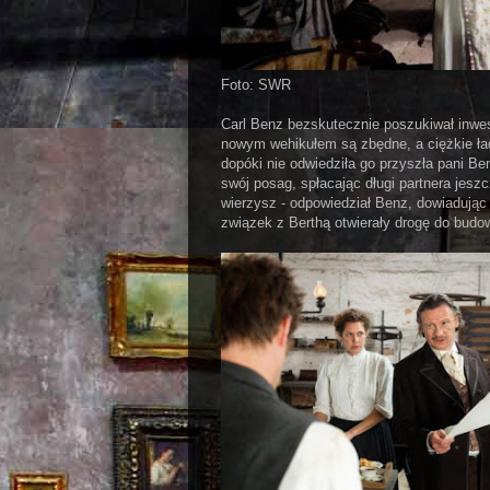
Foto: SWR
Carl Benz bezskutecznie poszukiwał inwe
nowym wehikułem są zbędne, a ciężkie ła
dopóki nie odwiedziła go przyszła pani Be
swój posag, spłacając długi partnera jes
wierzysz - odpowiedział Benz, dowiadując 
związek z Berthą otwierały drogę do bud