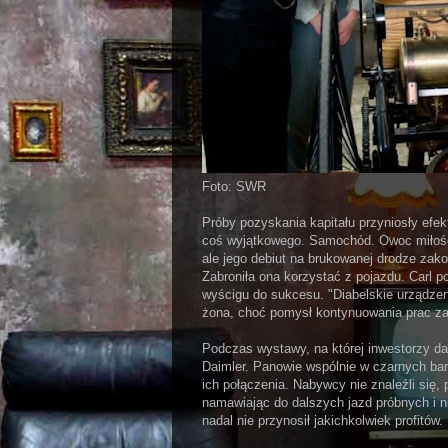
Foto: SWR
Próby pozyskania kapitału przyniosły efek
coś wyjątkowego. Samochód. Owoc miłości,
ale jego debiut na brukowanej drodze zako
Zabroniła ona korzystać z pojazdu. Carl p
wyścigu do sukcesu. "Diabelskie urządzen
żona, choć pomysł kontynuowania prac za
Podczas wystawy, na której inwestorzy dal
Daimler. Panowie wspólnie w czarnych bar
ich połączenia. Nabywcy nie znaleźli się,
namawiając do dalszych jazd próbnych i ni
nadal nie przynosił jakichkolwiek profitów.