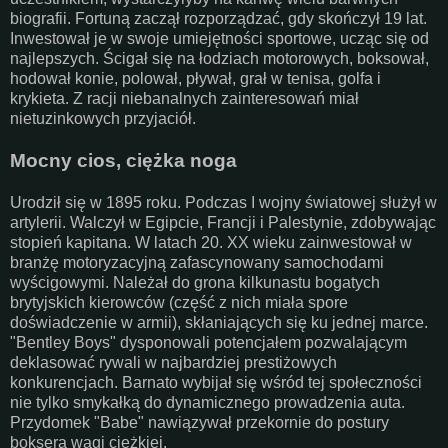
biografii. Fortuną zaczął rozporządzać, gdy skończył 19 lat.
Inwestował je w swoje umiejętności sportowe, ucząc się od
najlepszych. Ścigał się na łodziach motorowych, boksował,
hodował konie, polował, pływał, grał w tenisa, golfa i
krykieta. Z racji niebanalnych zainteresowań miał
nietuzinkowych przyjaciół.
Mocny cios, ciężka noga
Urodził się w 1895 roku. Podczas I wojny światowej służył w
artylerii. Walczył w Egipcie, Francji i Palestynie, zdobywając
stopień kapitana. W latach 20. XX wieku zainwestował w
branżę motoryzacyjną zafascynowany samochodami
wyścigowymi. Należał do grona kilkunastu bogatych
brytyjskich kierowców (część z nich miała spore
doświadczenie w armii), skłaniających się ku jednej marce.
"Bentley Boys" dysponowali potencjałem pozwalającym
deklasować rywali w najbardziej prestiżowych
konkurencjach. Barnato wybijał się wśród tej społeczności
nie tylko smykałką do dynamicznego prowadzenia auta.
Przydomek "Babe" nawiązywał przekornie do postury
boksera wagi ciężkiej.