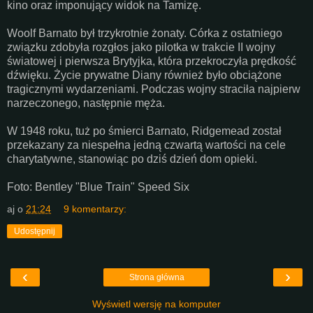
kino oraz imponujący widok na Tamizę.
Woolf Barnato był trzykrotnie żonaty. Córka z ostatniego
związku zdobyła rozgłos jako pilotka w trakcie II wojny
światowej i pierwsza Brytyjka, która przekroczyła prędkość
dźwięku. Życie prywatne Diany również było obciążone
tragicznymi wydarzeniami. Podczas wojny straciła najpierw
narzeczonego, następnie męża.
W 1948 roku, tuż po śmierci Barnato, Ridgemead został
przekazany za niespełna jedną czwartą wartości na cele
charytatywne, stanowiąc po dziś dzień dom opieki.
Foto: Bentley "Blue Train" Speed Six
aj
o
21:24
9 komentarzy:
Udostępnij
‹
›
Strona główna
Wyświetl wersję na komputer