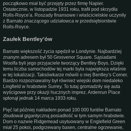
początkowo miał być przejęty przez firmę Napier.
Ostatecznie, w listopadzie 1931 roku, trafił pod skrzydła
Rolls-Royce'a. Roszady finansowe i właścicielskie uczyniły
z Barnato znaczącego udziałowca w przedsiębiorstwie
Rolls-Royce.
Zaułek Bentley'ów
Barnato większość życia spędził w Londynie. Najbardziej
znanym adresem był 50 Grosvenor Square. Sąsiadami
Woolfa byli jego przyjaciele tworzący Bentley Boys. Dzięki
temu liczba samochodów tej marki była największa właśnie
w tej lokalizacji. Taksówkarze mówili o niej Bentley's Corner.
Bardzo rozpoznawalny był również wiejski dom niedaleko
Lingfield w hrabstwie Surrey. To tutaj gromadziły się auta
wyścigowe przy okazji hucznych imprez. Ardenrun Place
spłonął jednak 14 marca 1933 roku.
Pięć lat później nakładem ponad 100 000 funtów Barnato
zbudował gigantyczną posiadłość w tym samym hrabstwie.
Dom o nazwie Ridgemead usytuowany w Englefield Green
miał 25 pokoi, podgrzewany basen, centralne ogrzewanie,