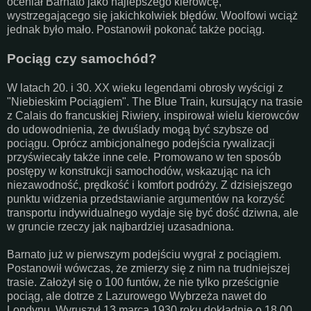
oceniał Barnato jako najlepszego kierowcę,
wystrzegającego się jakichkolwiek błędów. Woolfowi wciąż
jednak było mało. Postanowił pokonać także pociąg.
Pociąg czy samochód?
W latach 20. i 30. XX wieku legendami obrosły wyścigi z
"Niebieskim Pociągiem". The Blue Train, kursujący na trasie
z Calais do francuskiej Riwiery, inspirował wielu kierowców
do udowodnienia, że dwuślady mogą być szybsze od
pociągu. Oprócz ambicjonalnego podejścia rywalizacji
przyświecały także inne cele. Promowano w ten sposób
postępy w konstrukcji samochodów, wskazując na ich
niezawodność, prędkość i komfort podróży. Z dzisiejszego
punktu widzenia przedstawianie argumentów na korzyść
transportu indywidualnego wydaje się być dość dziwna, ale
w gruncie rzeczy jak najbardziej uzasadniona.
Barnato już w pierwszym podejściu wygrał z pociągiem.
Postanowił wówczas, że zmierzy się z nim na trudniejszej
trasie. Założył się o 100 funtów, że nie tylko prześcignie
pociąg, ale dotrze z Lazurowego Wybrzeża nawet do
Londynu. Wyruszył 13 marca 1930 roku dokładnie o 18.00,