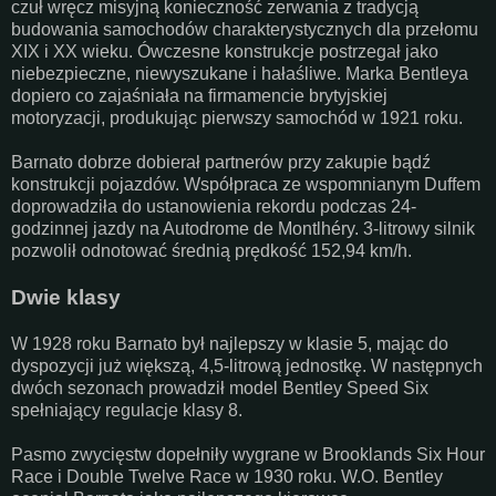
czuł wręcz misyjną konieczność zerwania z tradycją
budowania samochodów charakterystycznych dla przełomu
XIX i XX wieku. Ówczesne konstrukcje postrzegał jako
niebezpieczne, niewyszukane i hałaśliwe. Marka Bentleya
dopiero co zajaśniała na firmamencie brytyjskiej
motoryzacji, produkując pierwszy samochód w 1921 roku.
Barnato dobrze dobierał partnerów przy zakupie bądź
konstrukcji pojazdów. Współpraca ze wspomnianym Duffem
doprowadziła do ustanowienia rekordu podczas 24-
godzinnej jazdy na Autodrome de Montlhéry. 3-litrowy silnik
pozwolił odnotować średnią prędkość 152,94 km/h.
Dwie klasy
W 1928 roku Barnato był najlepszy w klasie 5, mając do
dyspozycji już większą, 4,5-litrową jednostkę. W następnych
dwóch sezonach prowadził model Bentley Speed Six
spełniający regulacje klasy 8.
Pasmo zwycięstw dopełniły wygrane w Brooklands Six Hour
Race i Double Twelve Race w 1930 roku. W.O. Bentley