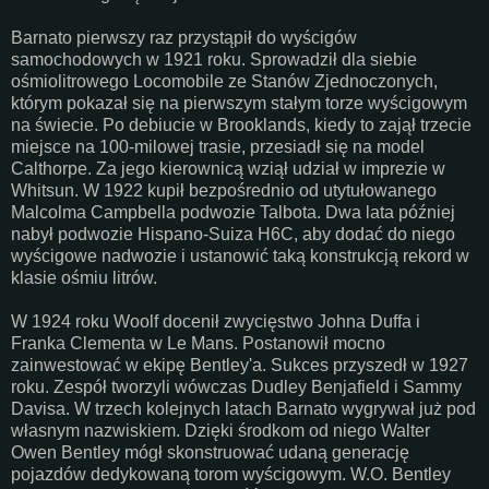
Barnato pierwszy raz przystąpił do wyścigów
samochodowych w 1921 roku. Sprowadził dla siebie
ośmiolitrowego Locomobile ze Stanów Zjednoczonych,
którym pokazał się na pierwszym stałym torze wyścigowym
na świecie. Po debiucie w Brooklands, kiedy to zajął trzecie
miejsce na 100-milowej trasie, przesiadł się na model
Calthorpe. Za jego kierownicą wziął udział w imprezie w
Whitsun. W 1922 kupił bezpośrednio od utytułowanego
Malcolma Campbella podwozie Talbota. Dwa lata później
nabył podwozie Hispano-Suiza H6C, aby dodać do niego
wyścigowe nadwozie i ustanowić taką konstrukcją rekord w
klasie ośmiu litrów.
W 1924 roku Woolf docenił zwycięstwo Johna Duffa i
Franka Clementa w Le Mans. Postanowił mocno
zainwestować w ekipę Bentley'a. Sukces przyszedł w 1927
roku. Zespół tworzyli wówczas Dudley Benjafield i Sammy
Davisa. W trzech kolejnych latach Barnato wygrywał już pod
własnym nazwiskiem. Dzięki środkom od niego Walter
Owen Bentley mógł skonstruować udaną generację
pojazdów dedykowaną torom wyścigowym. W.O. Bentley