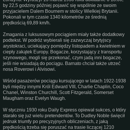
by 22,5 godziny później pojawić się wspólnie ze swoim
przyjacielem Dalem Bournem w stolicy Wielkiej Brytanii.
Pokonali w tym czasie 1340 kilometrów ze średnią
prędkością 69,89 km/h.
Zmagania z luksusowym pociągiem miały także dodatkowy
podtekst. W podróż wybierali się zazwyczaj brytyjscy
arystokraci, uciekający pomiędzy listopadem a kwietniem w
ciepły zakątek Europy. Bogacze, korzystający z transportu
szynowego, mogli się przekonać, czym jadą inni bogacze,
jeśli nie wsiadają do pociągu. Barnato chciał także utrzeć
nosa Roverowi i Alvisowi.
Wśród pasażerów pociągu kursującego w latach 1922-1938
byli między innymi Król Edward VIII, Charlie Chaplin, Coco
Chanel, Winston Churchill, Scott Fitzgerald, Somerset
Maugham oraz Evelyn Waugh.
W styczniu 1930 roku Daily Express opiewał sukces, o który
starało się już wielu pretendentów. To Dudley Noble święcił
jednak triumfy po precyzyjnych obliczeniach, z jaką
prędkością trzeba się poruszać na trasie liczącej 1210