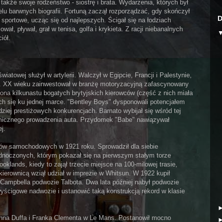
ł także swoje rodzeństwo - siostrę i brata. Wydarzenia, których był
lu barwnych biografii. Fortuną zaczął rozporządzać, gdy skończył
D
 sportowe, ucząc się od najlepszych. Ścigał się na łodziach
ał, pływał, grał w tenisa, golfa i krykieta. Z racji niebanalnych
iół.
iatowej służył w artylerii. Walczył w Egipcie, Francji i Palestynie,
0. XX wieku zainwestował w branżę motoryzacyjną zafascynowany
na kilkunastu bogatych brytyjskich kierowców (część z nich miała
ych się ku jednej marce. "Bentley Boys" dysponowali potencjałem
iej prestiżowych konkurencjach. Barnato wybijał się wśród tej
amicznego prowadzenia auta. Przydomek "Babe" nawiązywał
j.
gów samochodowych w 1921 roku. Sprowadził dla siebie
dnoczonych, którym pokazał się na pierwszym stałym torze
klands, kiedy to zajął trzecie miejsce na 100-milowej trasie,
 kierownicą wziął udział w imprezie w Whitsun. W 1922 kupił
Campbella podwozie Talbota. Dwa lata później nabył podwozie
ścigowe nadwozie i ustanowić taką konstrukcją rekord w klasie
hna Duffa i Franka Clementa w Le Mans. Postanowił mocno