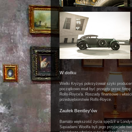
W dołku
Wielki Kryzys pokrzyżował szyki produce
początkowo miał być przejęty przez firmę N
Rolls-Royce'a. Roszady finansowe i właśc
przedsiębiorstwie Rolls-Royce.
Zaułek Bentley'ów
Barnato większość życia spędził w Londy
Sąsiadami Woolfa byli jego przyjaciele t