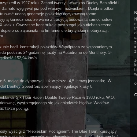
rzyszedł w 1927 roku. Zespół tworzyli wówczas Dudley Benjafield i
 Barnato wygrywał już pod własnym nazwiskiem. Dzięki środkom
K
struować udaną generację pojazdów dedykowaną torom
N
syjną konieczność zerwania z tradycją budowania samochodów
m
X wieku. Ówczesne konstrukcje postrzegał jako niebezpieczne,
t
dopiero co zajaśniała na firmamencie brytyjskiej motoryzacji,
o
ku.
s
z
i
zakupie bądź konstrukcji pojazdów. Współpraca ze wspomnianym
z
rdu podczas 24-godzinnej jazdy na Autodrome de Montlhéry. 3-
 prędkość 152,94 km/h.
J
k
b
w
e 5, mając do dyspozycji już większą, 4,5-litrową jednostkę. W
c
l Bentley Speed Six spełniający regulacje klasy 8.
C
oklands Six Hour Race i Double Twelve Race w 1930 roku. W.O.
kierowcę, wystrzegającego się jakichkolwiek błędów. Woolfowi
ać także pociąg.
osły wyścigi z "Niebieskim Pociągiem". The Blue Train, kursujący
, inspirował wielu kierowców do udowodnienia, że dwuślady mogą być