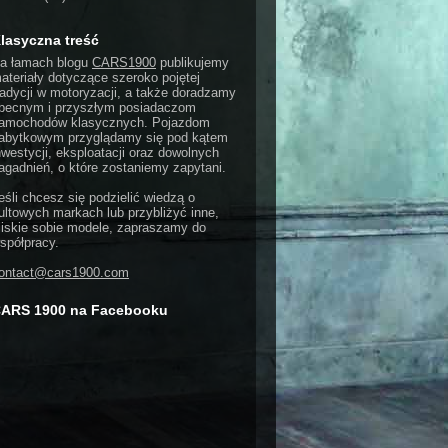
lasyczna treść
a łamach blogu
CARS1900
publikujemy
ateriały dotyczące szeroko pojętej
radycji w motoryzacji, a także doradzamy
becnym i przyszłym posiadaczom
amochodów klasycznych. Pojazdom
abytkowym przyglądamy się pod kątem
nwestycji, eksploatacji oraz dowolnych
agadnień, o które zostaniemy zapytani.
eśli chcesz się podzielić wiedzą o
ultowych markach lub przybliżyć inne,
liskie sobie modele, zapraszamy do
spółpracy.
ontact@cars1900.com
ARS 1900 na Facebooku