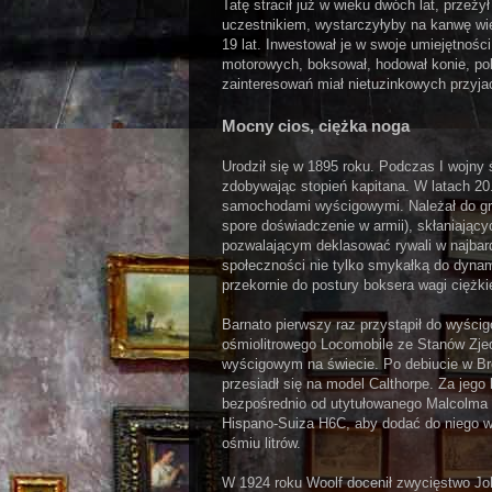
Tatę stracił już w wieku dwóch lat, przeży
uczestnikiem, wystarczyłyby na kanwę wie
19 lat. Inwestował je w swoje umiejętności
motorowych, boksował, hodował konie, polow
zainteresowań miał nietuzinkowych przyjac
Mocny cios, ciężka noga
Urodził się w 1895 roku. Podczas I wojny św
zdobywając stopień kapitana. W latach 2
samochodami wyścigowymi. Należał do gro
spore doświadczenie w armii), skłaniając
pozwalającym deklasować rywali w najbardz
społeczności nie tylko smykałką do dyn
przekornie do postury boksera wagi ciężkie
Barnato pierwszy raz przystąpił do wyści
ośmiolitrowego Locomobile ze Stanów Zje
wyścigowym na świecie. Po debiucie w Broo
przesiadł się na model Calthorpe. Za jego
bezpośrednio od utytułowanego Malcolma 
Hispano-Suiza H6C, aby dodać do niego wy
ośmiu litrów.
W 1924 roku Woolf docenił zwycięstwo Jo