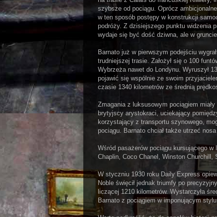
szybsze od pociągu. Oprócz ambicjonalneg
w ten sposób postępy w konstrukcji samo
podróży. Z dzisiejszego punktu widzenia 
wydaje się być dość dziwna, ale w gruncie
Barnato już w pierwszym podejściu wygrał
trudniejszej trasie. Założył się o 100 funt
Wybrzeża nawet do Londynu. Wyruszył 13 
pojawić się wspólnie ze swoim przyjaciele
czasie 1340 kilometrów ze średnią prędko
Zmagania z luksusowym pociągiem miały t
brytyjscy arystokraci, uciekający pomięd
korzystający z transportu szynowego, mogl
pociągu. Barnato chciał także utrzeć nosa 
Wśród pasażerów pociągu kursującego w la
Chaplin, Coco Chanel, Winston Churchill
W styczniu 1930 roku Daily Express opiewa
Noble święcił jednak triumfy po precyzyjny
liczącej 1210 kilometrów. Wystarczyła śr
Barnato z pociągiem w imponującym stylu 