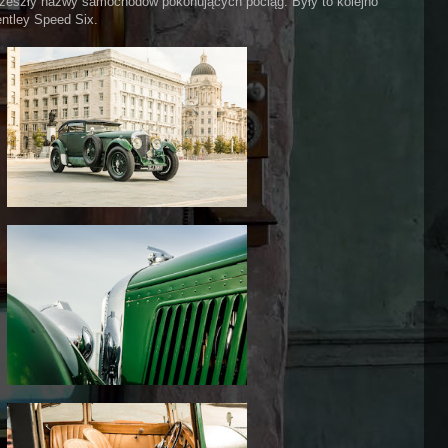
 przeszły nazwy samochodów pokonujących pociąg. Były to kolejno
entley Speed Six.