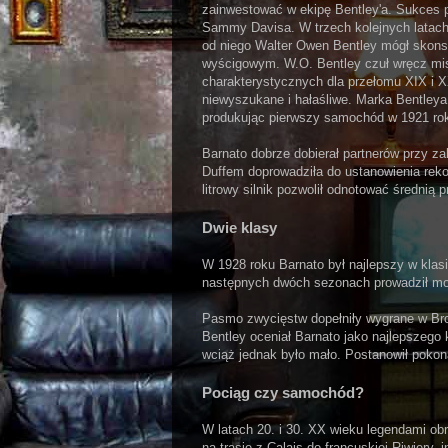
zainwestować w ekipę Bentley'a. Sukces p
Sammy Davisa. W trzech kolejnych latach
od niego Walter Owen Bentley mógł skon
wyścigowym. W.O. Bentley czuł wręcz mi
charakterystycznych dla przełomu XIX i X
niewyszukane i hałaśliwe. Marka Bentleya 
produkując pierwszy samochód w 1921 ro
Barnato dobrze dobierał partnerów przy 
Duffem doprowadziła do ustanowienia reko
litrowy silnik pozwolił odnotować średnią
Dwie klasy
W 1928 roku Barnato był najlepszy w klasi
następnych dwóch sezonach prowadził mode
Pasmo zwycięstw dopełniły wygrane w Bro
Bentley oceniał Barnato jako najlepszego 
wciąż jednak było mało. Postanowił pokon
Pociąg czy samochód?
W latach 20. i 30. XX wieku legendami obr
na trasie z Calais do francuskiej Riwiery