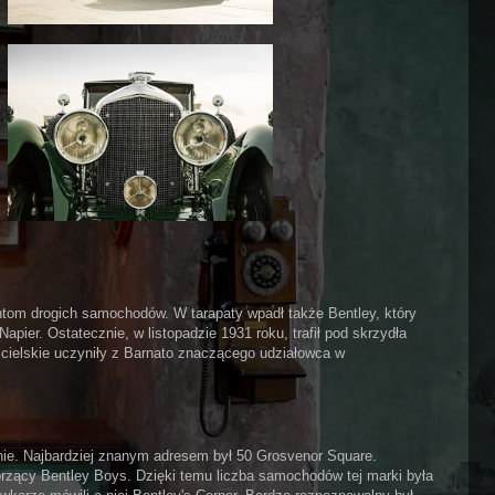
ntom drogich samochodów. W tarapaty wpadł także Bentley, który
apier. Ostatecznie, w listopadzie 1931 roku, trafił pod skrzydła
icielskie uczyniły z Barnato znaczącego udziałowca w
nie. Najbardziej znanym adresem był 50 Grosvenor Square.
worzący Bentley Boys. Dzięki temu liczba samochodów tej marki była