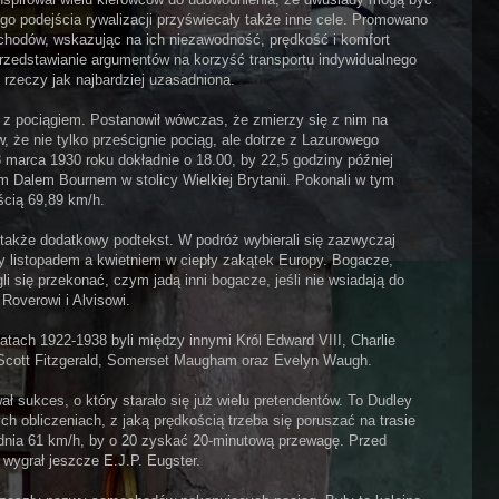
o podejścia rywalizacji przyświecały także inne cele. Promowano
chodów, wskazując na ich niezawodność, prędkość i komfort
przedstawianie argumentów na korzyść transportu indywidualnego
 rzeczy jak najbardziej uzasadniona.
 z pociągiem. Postanowił wówczas, że zmierzy się z nim na
ów, że nie tylko prześcignie pociąg, ale dotrze z Lazurowego
marca 1930 roku dokładnie o 18.00, by 22,5 godziny później
m Dalem Bournem w stolicy Wielkiej Brytanii. Pokonali w tym
ścią 69,89 km/h.
akże dodatkowy podtekst. W podróż wybierali się zazwyczaj
zy listopadem a kwietniem w ciepły zakątek Europy. Bogacze,
i się przekonać, czym jadą inni bogacze, jeśli nie wsiadają do
Roverowi i Alvisowi.
tach 1922-1938 byli między innymi Król Edward VIII, Charlie
, Scott Fitzgerald, Somerset Maugham oraz Evelyn Waugh.
ł sukces, o który starało się już wielu pretendentów. To Dudley
ch obliczeniach, z jaką prędkością trzeba się poruszać na trasie
ednia 61 km/h, by o 20 zyskać 20-minutową przewagę. Przed
wygrał jeszcze E.J.P. Eugster.