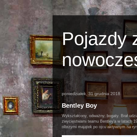
Pojazdy z
nowocze
poniedziałek, 31 grudnia 2018
Bentley Boy
Wykształcony, odważny, bogaty. Brał udz
zwycięstwami teamu Bentley'a w latach 1
olbrzymi majątek po ojcu aktywnym na ryn