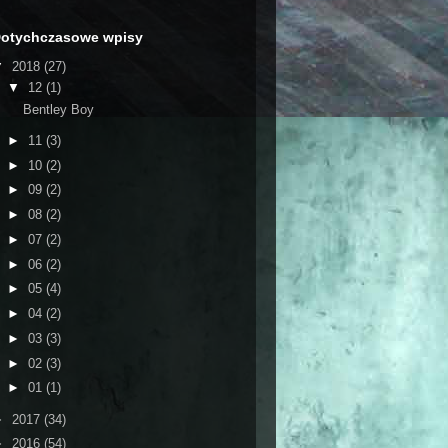
otychczasowe wpisy
▼
2018
(27)
▼
12
(1)
Bentley Boy
►
11
(3)
►
10
(2)
►
09
(2)
►
08
(2)
►
07
(2)
►
06
(2)
►
05
(4)
►
04
(2)
►
03
(3)
►
02
(3)
►
01
(1)
►
2017
(34)
►
2016
(54)