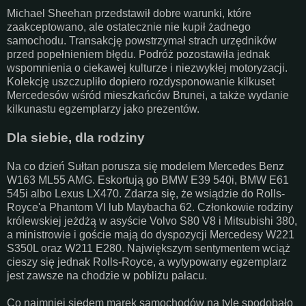
Michael Sheehan przedstawił dobre warunki, które
zaakceptowano, ale ostatecznie nie kupił żadnego
samochodu. Transakcję powstrzymał strach urzędników
przed popełnieniem błędu. Podróż pozostawiła jednak
wspomnienia o ciekawej kulturze i niezwykłej motoryzacji.
Kolekcję uszczupliło dopiero rozdysponowanie kilkuset
Mercedesów wśród mieszkańców Brunei, a także wydanie
kilkunastu egzemplarzy jako prezentów.
Dla siebie, dla rodziny
Na co dzień Sułtan porusza się modelem Mercedes Benz
W163 ML55 AMG. Eskortują go BMW E39 540i, BMW E61
545i albo Lexus LX470. Zdarza się, że wsiądzie do Rolls-
Royce'a Phantom VI lub Maybacha 62. Członkowie rodziny
królewskiej jeżdżą w asyście Volvo S80 V8 i Mitsubishi 380,
a ministrowie i goście mają do dyspozycji Mercedesy W221
S350L oraz W211 E280. Największym sentymentem wciąż
cieszy się jednak Rolls-Royce, a wytypowany egzemplarz
jest zawsze na chodzie w pobliżu pałacu.
Co najmniej siedem marek samochodów na tyle spodobało