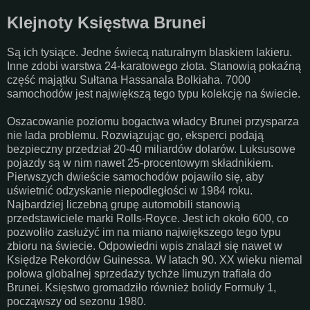
Klejnoty Księstwa Brunei
Są ich tysiące. Jedne świecą naturalnym blaskiem lakieru.
Inne zdobi warstwa 24-karatowego złota. Stanowią pokaźną
część majątku Sułtana Hassanala Bolkiaha. 7000
samochodów jest największą tego typu kolekcję na świecie.
Oszacowanie poziomu bogactwa władcy Brunei przysparza
nie lada problemu. Rozwiązując go, eksperci podają
bezpieczny przedział 20-40 miliardów dolarów. Luksusowe
pojazdy są w nim nawet 25-procentowym składnikiem.
Pierwszych dwieście samochodów pojawiło się, aby
uświetnić odzyskanie niepodległości w 1984 roku.
Najbardziej liczebną grupę automobili stanowią
przedstawiciele marki Rolls-Royce. Jest ich około 600, co
pozwoliło zasłużyć im na miano największego tego typu
zbioru na świecie. Odpowiedni wpis znalazł się nawet w
Księdze Rekordów Guinessa. W latach 90. XX wieku niemal
połowa globalnej sprzedaży tychże limuzyn trafiała do
Brunei. Księstwo gromadziło również bolidy Formuły 1,
począwszy od sezonu 1980.