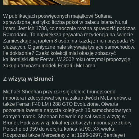
W publikacjach poświęconych majątkowi Sułtana
sprawdzona jest tylko liczba pokoi w pałacu Istana Nurul
Imam. Jest ich 1788, co naocznie można sprawdzić podczas
Ramadanu. To największa prywatna rezydencja na świecie.
Zamieszkuje ją raptem 8 osób, na każdą z nich przypada 75
służących. Gigantyczne hale skrywają tysiące samochodów.
Ile dokładnie? Część kolekcji miał okazję zobaczyć
kalifornijski diler Ferrari. W 2002 roku otrzymał propozycję
zakupu trzynastu modeli Ferrari i McLaren.
Z wizytą w Brunei
Michael Sheehan przyjrzał się ofercie brunejskiego
importera i zdecydował się na zakup dwóch McLarenów, a
także Ferrari F40 LM i 288 GTO Evoluzione. Otwarta
pozostała kwestia nabycia kolejnych 16 samochodów tych
samych marek. Sheehan barwnie opisał swoją wizytę w
Brunei. Podczas wizji lokalnej zobaczył imponujące zbiory
Porsche od 959 do wersji z końca lat 90. XX wieku.
Rozpoznał także Mercedesy z lat 1996-1997, Bentleye i