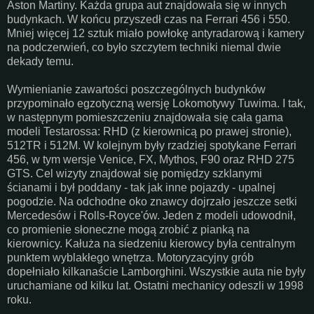
Aston Martiny. Każda grupa aut znajdowała się w innych
budynkach. W końcu przyszedł czas na Ferrari 456 i 550.
Mniej więcej 12 sztuk miało powłokę antyradarową i kamery
na podczerwień, co było szczytem techniki niemal dwie
dekady temu.
Wymienianie zawartości poszczególnych budynków
przypominało egzotyczną wersję Lokomotywy Tuwima. I tak,
w następnym pomieszczeniu znajdowała się cała gama
modeli Testarossa: RHD (z kierownicą po prawej stronie),
512TR i 512M. W kolejnym były rzadziej spotykane Ferrari
456, w tym wersje Venice, FX, Mythos, F90 oraz RHD 275
GTS. Cel wizyty znajdował się pomiędzy szklanymi
ścianami i był poddany - tak jak inne pojazdy - upalnej
pogodzie. Na odchodne oko znawcy dojrzało jeszcze setki
Mercedesów i Rolls-Royce'ów. Jeden z modeli udowodnił,
co promienie słoneczne mogą zrobić z pianką na
kierownicy. Kałuża na siedzeniu kierowcy była centralnym
punktem wyblakłego wnętrza. Motoryzacyjny grób
dopełniało kilkanaście Lamborghini. Wszystkie auta nie były
uruchamiane od kilku lat. Ostatni mechanicy odeszli w 1998
roku.