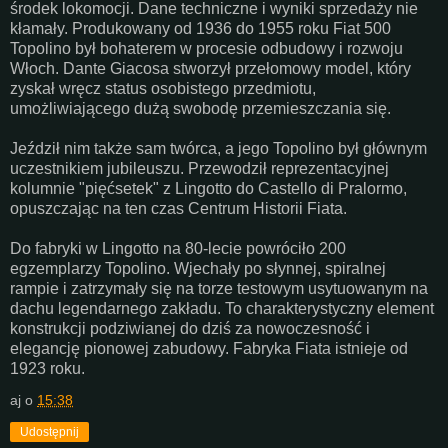
środek lokomocji. Dane techniczne i wyniki sprzedaży nie
kłamały. Produkowany od 1936 do 1955 roku Fiat 500
Topolino był bohaterem w procesie odbudowy i rozwoju
Włoch. Dante Giacosa stworzył przełomowy model, który
zyskał wręcz status osobistego przedmiotu,
umożliwiającego dużą swobodę przemieszczania się.
Jeździł nim także sam twórca, a jego Topolino był głównym
uczestnikiem jubileuszu. Przewodził reprezentacyjnej
kolumnie "pięćsetek" z Lingotto do Castello di Pralormo,
opuszczając na ten czas Centrum Historii Fiata.
Do fabryki w Lingotto na 80-lecie powróciło 200
egzemplarzy Topolino. Wjechały po słynnej, spiralnej
rampie i zatrzymały się na torze testowym usytuowanym na
dachu legendarnego zakładu. To charakterystyczny element
konstrukcji podziwianej do dziś za nowoczesność i
elegancję pionowej zabudowy. Fabryka Fiata istnieje od
1923 roku.
aj
o
15:38
Udostępnij